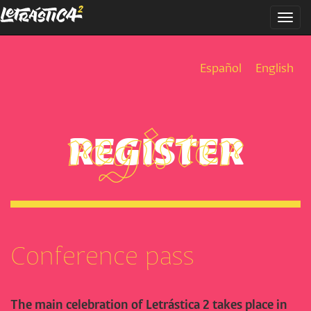
Skip
Togg
to
navi
main
content
Español
English
REGISTER
Conference pass
The main celebration of Letrástica 2 takes place in